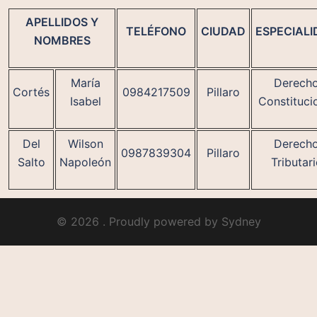
APELLIDOS Y
TELÉFONO
CIUDAD
ESPECIALI
NOMBRES
María
Derech
Cortés
0984217509
Pillaro
Isabel
Constituci
Del
Wilson
Derech
0987839304
Pillaro
Salto
Napoleón
Tributar
© 2026 . Proudly powered by
Sydney